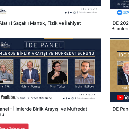
Alatlı I Saçaklı Mantık, Fizik ve İlahiyat
İDE 2021
Bilimler
anel - İlimlerde Birlik Arayışı ve Müfredat
İDE Pane
nu