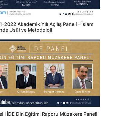
-2022 Akademik Yılı Açılış Paneli - İslam
inde Usûl ve Metodoloji
l I İDE Din Eğitimi Raporu Müzakere Paneli