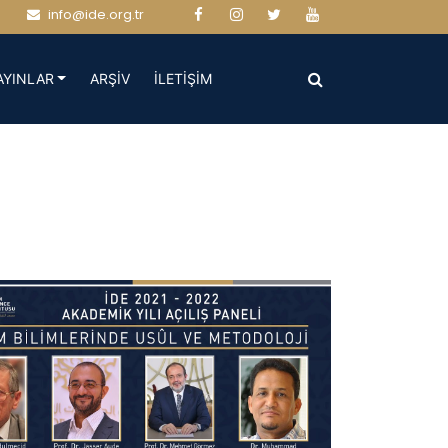
info@ide.org.tr
(CURRENT)
(CURRENT)
AYINLAR
ARŞİV
İLETİŞİM