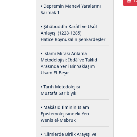
Tü
Depremin Manevi Yaralarını
Sarmak 1
Şihâbüddîn Karâfî ve Usûl
Anlayışı (1228-1285)
Hatice Boynukalın Şenkardeşler
İslami Mirası Anlama
Metodolojisi: İbdâ’ ve Taklid
Arasında Yeni Bir Yaklaşım
Usam El-Beşir
Tarih Metodolojisi
Mustafa Sarıbıyık
Makâsıd İlminin İslam
Epistemolojisindeki Yeri
Wenis el-Mebruk
"İlimlerde Birlik Arayışı ve