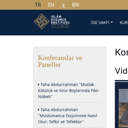
TR
EN
BN
ع
İDE VAKFI
KUR
Kon
Konferanslar ve
Paneller
Vid
Taha Abdurrahman ''Mutlak
Kötülük ve Sınır Boylarında Fikir
Nöbeti''
Taha Abdurrahman
''Müslümanca Düşünmek Nasıl
Olur: Tefkir ve Tefekkür''