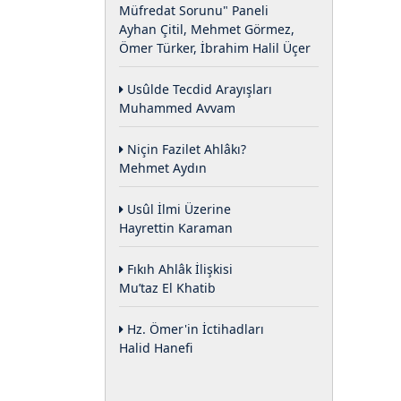
Müfredat Sorunu" Paneli
Ayhan Çitil, Mehmet Görmez,
Ömer Türker, İbrahim Halil Üçer
Usûlde Tecdid Arayışları
Muhammed Avvam
Niçin Fazilet Ahlâkı?
Mehmet Aydın
Usûl İlmi Üzerine
Hayrettin Karaman
Fıkıh Ahlâk İlişkisi
Mu’taz El Khatib
Hz. Ömer'in İctihadları
Halid Hanefi