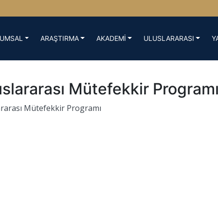
UMSAL
ARAŞTIRMA
AKADEMİ
ULUSLARARASI
Y
uslararası Mütefekkir Program
ararası Mütefekkir Programı