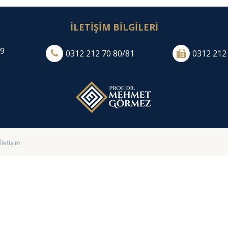
İLETİŞİM BİLGİLERİ
:9
0312 212 70 80/81
0312 212
İletişim