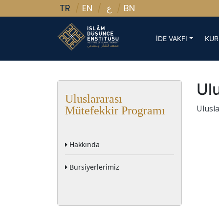
TR
EN
BN
ع
İDE VAKFI
KUR
Ul
Uluslararası
Ulusl
Mütefekkir Programı
Hakkında
Bursiyerlerimiz