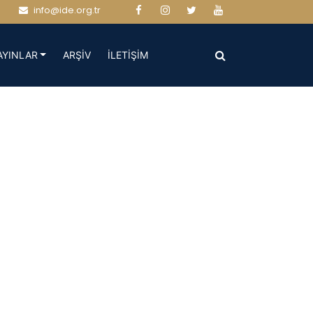
info@ide.org.tr
(CURRENT)
(CURRENT)
AYINLAR
ARŞİV
İLETİŞİM
ı