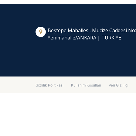
Beştepe Mahallesi, Mucize Caddesi No
Yenimahalle/ANKARA | TÜRKİYE
Gizlilik Politikası
Kullanım Koşulları
Veri Gizliliği