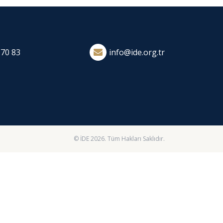
 70 83
info@ide.org.tr
© İDE 2026. Tüm Hakları Saklıdır.