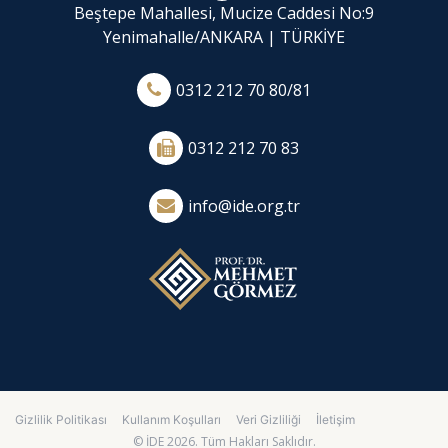
Beştepe Mahallesi, Mucize Caddesi No:9
Yenimahalle/ANKARA | TÜRKİYE
0312 212 70 80/81
0312 212 70 83
info@ide.org.tr
Gizlilik Politikası
Kullanım Koşulları
Veri Gizliliği
İletişim
© İDE 2026. Tüm Hakları Saklıdır.